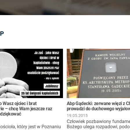
EP
o Wasz ojciec i brat
Abp Gądecki: zerwane więzi z 
ie – chcę Wam jeszcze raz
prowadzi do duchowego wyjałow
odziękować
19.05.2015
Człowiek pozbawiony fundam
ościoła, który jest w Poznaniu
Bożego ulega rozpadowi, podo