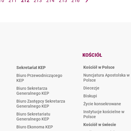
10
211
212
213
214
215
216
KOŚCIÓŁ
Kościół w Polsce
Sekretariat KEP
Nuncjatura Apostolska w
Biuro Przewodniczącego
Polsce
KEP
Diecezje
Biuro Sekretarza
Generalnego KEP
Biskupi
Biuro Zastępcy Sekretarza
Życie konsekrowane
Generalnego KEP
Instytucje kościelne w
Biuro Sekretariatu
Polsce
Generalnego KEP
Kościół w świecie
Biuro Ekonoma KEP