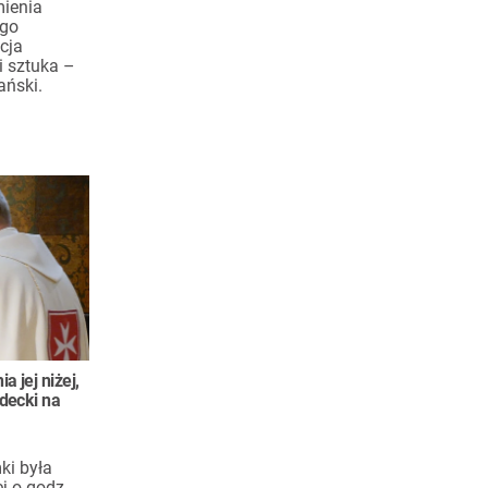
ienia
ego
cja
 i sztuka –
ański.
a jej niżej,
ądecki na
ki była
j o godz.