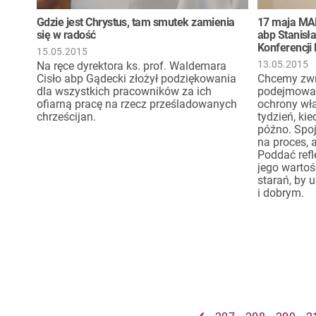
Gdzie jest Chrystus, tam smutek zamienia
17 maja MA
się w radość
abp Stanisł
Konferencji 
15.05.2015
13.05.2015
Na ręce dyrektora ks. prof. Waldemara
Cisło abp Gądecki złożył podziękowania
Chcemy zwr
dla wszystkich pracowników za ich
podejmowan
ofiarną pracę na rzecz prześladowanych
ochrony właś
chrześcijan.
tydzień, ki
późno. Spoj
na proces, 
Poddać refl
jego warto
starań, by 
i dobrym.