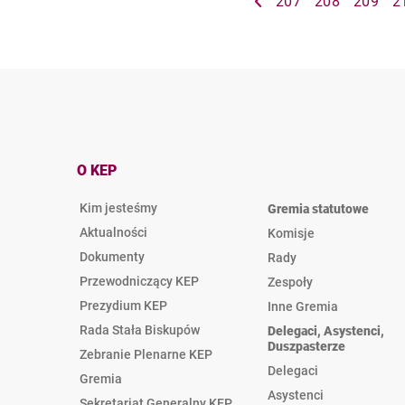
207
208
209
2
O KEP
Kim jesteśmy
Gremia statutowe
Aktualności
Komisje
Dokumenty
Rady
Przewodniczący KEP
Zespoły
Prezydium KEP
Inne Gremia
Rada Stała Biskupów
Delegaci, Asystenci,
Duszpasterze
Zebranie Plenarne KEP
Delegaci
Gremia
Asystenci
Sekretariat Generalny KEP