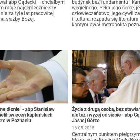
wał abp Gądecki – chciałbym
budynek bez fundamentu i kam
m moje najserdeczniejszy
węgielnego. Pęka jego serce, j
ie za tyle lat pracowitej
człowieczeństwo, jego cywiliza
cha służby Bożej.
i kultura, rozpada się literatura
kontynuował metropolita pozn
e dłonie" - abp Stanisław
Życie z drugą osobą, bez stawiani
ielił święceń kapłańskich
ale też i wyżej od siebie - abp G
nom w Poznaniu
Jasnej Górze
16.05.2015
Centralnym punktem pielgrzym
Msza św. w Kaplicy Matki Boże