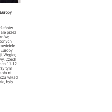
a
 Europy
łżeństw
 ale przez
łanów,
zonych
tawiciele
 Europy
, Węgier,
twy, Czech
iach 11-12
rzy tym
ioła nt.
zcza wkład
ie, były