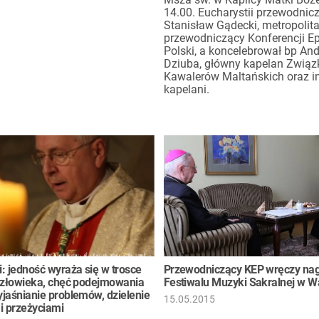
14.00. Eucharystii przewodnicz
Stanisław Gądecki, metropolit
przewodniczący Konferencji E
Polski, a koncelebrował bp And
Dziuba, główny kapelan Związ
Kawalerów Maltańskich oraz in
kapelani.
: jedność wyraża się w trosce
Przewodniczący KEP wręczy na
człowieka, chęć podejmowania
Festiwalu Muzyki Sakralnej w 
jaśnianie problemów, dzielenie
15.05.2015
i przeżyciami