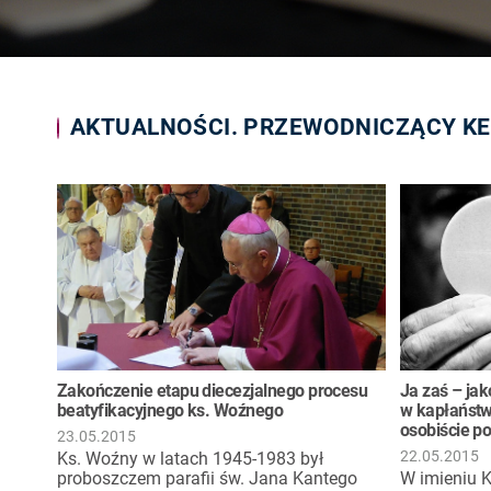
AKTUALNOŚCI. PRZEWODNICZĄCY K
Zakończenie etapu diecezjalnego procesu
Ja zaś – jak
beatyfikacyjnego ks. Woźnego
w kapłaństw
osobiście p
23.05.2015
22.05.2015
Ks. Woźny w latach 1945-1983 był
proboszczem parafii św. Jana Kantego
W imieniu K