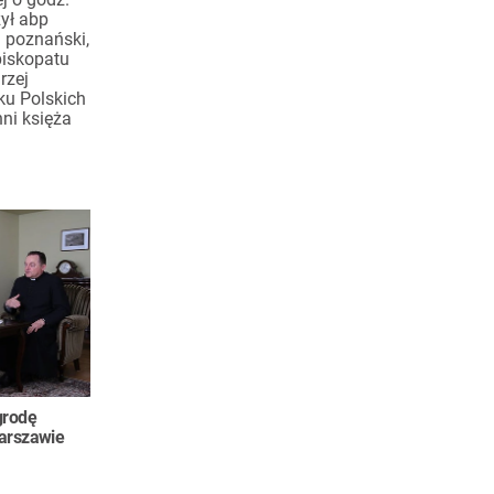
ył abp
a poznański,
piskopatu
rzej
ku Polskich
ni księża
grodę
Warszawie