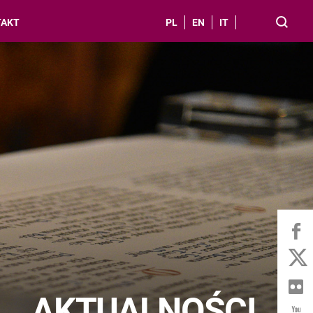
TAKT
PL
EN
IT
AKTUALNOŚCI