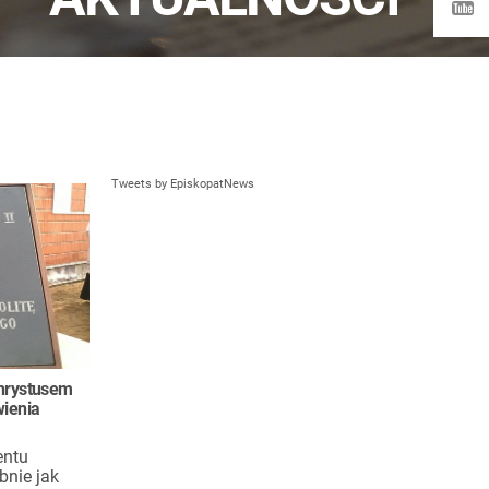
Tweets by EpiskopatNews
Chrystusem
ienia
entu
bnie jak