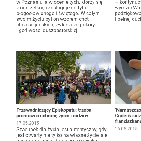
w Poznaniu, a w ocenie tych, którzy się
– kontynuo
z nim zetknęli zasługuje na tytuł
wyrazić Wa
błogosławionego i świętego. W całym
podziękowan
swoim życiu był on wzorem cnót
i pełnej du
chrześcijańskich, zwłaszcza pokory
i gorliwości duszpasterskiej.
Przewodniczący Episkopatu: trzeba
"Namaszczon
promować ochronę życia i rodziny
Gądecki udz
franciszka
17.05.2015
16.05.2015
Szacunek dla życia jest autentyczny, gdy
jest otwarty nie tylko na własne życie, ale
również na życie drugiego człowieka –