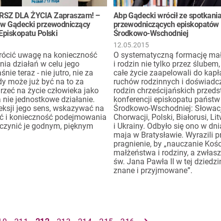
RSZ DLA ŻYCIA Zapraszam! –
Abp Gądecki wrócił ze spotkani
aw Gądecki przewodniczący
przewodniczących episkopatów
Episkopatu Polski
Środkowo-Wschodniej
12.05.2015
ócić uwagę na konieczność
O systematyczną formację ma
ia działań w celu jego
i rodzin nie tylko przez ślubem,
nie teraz - nie jutro, nie za
całe życie zaapelowali do kap
edy może już być na to za
ruchów rodzinnych i doświadc
rzeć na życie człowieka jako
rodzin chrześcijańskich przeds
a nie jednostkowe działanie.
konferencji episkopatu państw
eksji jego sens, wskazywać na
Środkowo-Wschodniej: Słowacji
ść i konieczność podejmowania
Chorwacji, Polski, Białorusi, Li
uczynić je godnym, pięknym
i Ukrainy. Odbyło się ono w dn
maja w Bratysławie. Wyrazili p
pragnienie, by „nauczanie Kośc
małżeństwa i rodziny, a zwłas
św. Jana Pawła II w tej dziedzin
znane i przyjmowane”.